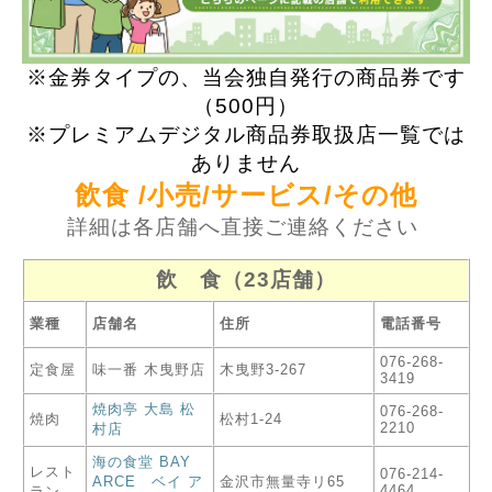
※金券タイプの、当会独自発行の商品券です
（500円）
※プレミアムデジタル商品券取扱店一覧では
ありません
飲食
/
小売
/
サービス
/
その他
詳細は各店舗へ直接ご連絡ください
飲 食（23店舗）
業種
店舗名
住所
電話番号
076-268-
定食屋
味一番 木曳野店
木曳野3-267
3419
焼肉亭 大島 松
076-268-
焼肉
松村1-24
2210
村店
海の食堂 BAY
レスト
076-214-
ARCE ベイ ア
金沢市無量寺リ65
4464
ラン