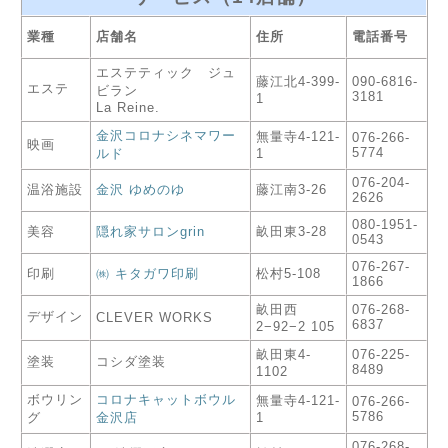
業種
店舗名
住所
電話番号
エステティック ジュ
藤江北4-399-
090-6816-
エステ
ビラン
3181
1
La Reine.
金沢コロナシネマワー
無量寺4-121-
076-266-
映画
5774
ルド
1
076-204-
温浴施設
金沢 ゆめのゆ
藤江南3-26
2626
080-1951-
美容
隠れ家サロンgrin
畝田東3-28
0543
076-267-
印刷
㈱ キタガワ印刷
松村5-108
1866
畝田西
076-268-
デザイン
CLEVER WORKS
6837
2−92−2 105
畝田東4-
076-225-
塗装
コシダ塗装
8489
1102
ボウリン
コロナキャットボウル
無量寺4-121-
076-266-
5786
グ
金沢店
1
076-268-