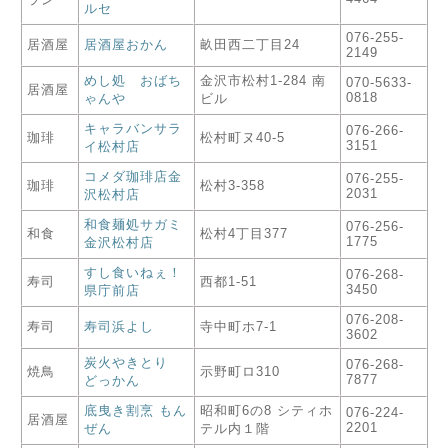
ルセ
076-255-
居酒屋
居酒屋おかん
畝田西二丁目24
2149
めし処 おばち
金沢市松村1-284 南
070-5633-
居酒屋
0818
ゃんや
ビル
キャラバンサラ
076-266-
珈琲
松村町ヌ40-5
3151
イ松村店
コメダ珈琲店金
076-255-
珈琲
松村3-358
2031
沢松村店
和食麺処サガミ
076-256-
和食
松村4丁目377
1775
金沢松村店
すし食いねぇ！
076-268-
寿司
西都1-51
3450
県庁前店
076-208-
寿司
寿司浜よし
寺中町ホ7-1
3602
炭火やきとり
076-268-
焼鳥
示野町ロ310
7877
どっかん
底曳き割烹 もん
昭和町6の8 シティホ
076-224-
居酒屋
2201
ぜん
テル内１階