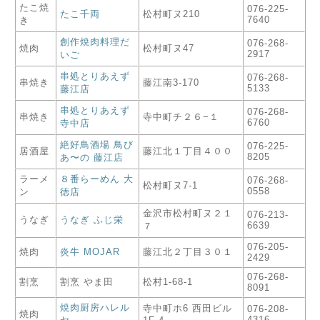
たこ焼
076-225-
たこ千両
松村町ヌ210
7640
き
創作焼肉料理だ
076-268-
焼肉
松村町ヌ47
2917
いご
串処とりあえず
076-268-
串焼き
藤江南3-170
5133
藤江店
串処とりあえず
076-268-
串焼き
寺中町チ２６−１
6760
寺中店
絶好鳥酒場 鳥び
076-225-
居酒屋
藤江北１丁目４００
8205
あ〜の 藤江店
ラーメ
８番らーめん 大
076-268-
松村町ヌ7-1
0558
ン
徳店
金沢市松村町ヌ２１
076-213-
うなぎ
うなぎ ふじ栄
6639
７
076-205-
焼肉
炎牛 MOJAR
藤江北２丁目３０１
2429
076-268-
割烹
割烹 やま田
松村1-68-1
8091
焼肉厨房ハレル
寺中町ホ6 西田ビル
076-208-
焼肉
4316