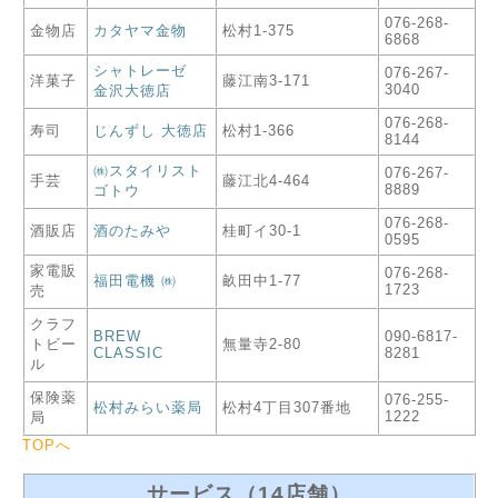
076-268-
金物店
カタヤマ金物
松村1-375
6868
シャトレーゼ
076-267-
洋菓子
藤江南3-171
3040
金沢大徳店
076-268-
寿司
じんずし 大徳店
松村1-366
8144
㈱スタイリスト
076-267-
手芸
藤江北4-464
8889
ゴトウ
076-268-
酒販店
酒のたみや
桂町イ30-1
0595
家電販
076-268-
福田電機 ㈱
畝田中1-77
1723
売
クラフ
BREW
090-6817-
トビー
無量寺2-80
CLASSIC
8281
ル
保険薬
076-255-
松村みらい薬局
松村4丁目307番地
1222
局
TOPへ
サービス（14店舗）