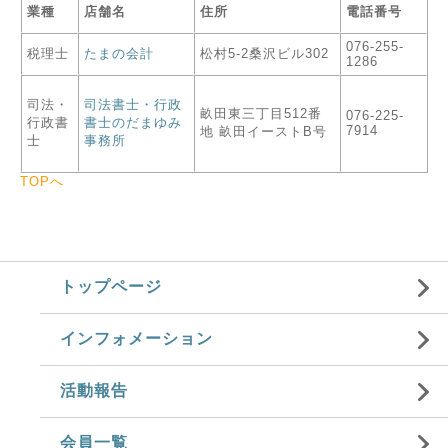
業種
店舗名
住所
電話番号
076-255-
税理士
たまの会計
松村5-2桑沢ビル302
1286
司法・
司法書士・行政
畝田東三丁目512番
076-225-
行政書
書士のだまゆみ
7914
地 畝田イーストB号
士
事務所
TOPへ
トップページ
インフォメーション
活動報告
会員一覧