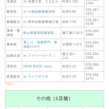
洗濯店
㈲ 洗擢工房 うえむら
松村2-155
1700
076-267-
教習所
㈱ 大徳自動車教習所
松村5-96
2231
076-267-
整備販売
㈲ 西村自動車整備工場
桂町イ50
4128
接骨・整
076-205-
晴ル家接骨院整体院
藤江南2-16-5
3880
体院
肩こり・首痛専門 整
076-205-
整体院
示野町ト471
5564
体院ひので
藤江北4－
076-266-
結婚式場
㈱ フラワーガーデン
1500
210
076-268-
理容店
HAIR BASE tamu
松村1-12
0382
076-268-
家電販売
㈱ ライフサワダ
松村2-33
1174
TOPへ
その他（2店舗）