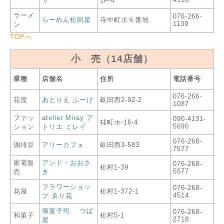
ヤ
1F-4
ラーメ
076-266-
らーめん松田屋
寺中町ホ６番地
1139
ン
TOPへ
小 売（14店舗）
業種
店舗名
住所
電話番号
076-266-
花屋
あとりえ ぶーけ
畝田西2-92-2
1087
ファッ
atelier Miray ア
090-4131-
桂町ホ-16-4
5690
ション
トリエ ミレイ
076-268-
珈琲豆
アリーカフェ
畝田西3-583
7577
家電販
アンド・おおさ
076-268-
松村1-39
5577
売
き
フラワーショッ
076-268-
花屋
松村1-372-1
4514
プ ゑり花
御菓子司 つば
076-268-
和菓子
松村5-1
2718
屋