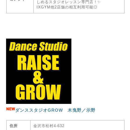
しめるスタジオレッスン専門店！✨
IXGYM他2店舗の相互利用可能◎
ダンススタジオGROW 木曳野／示野
住所
金沢市松村4-632