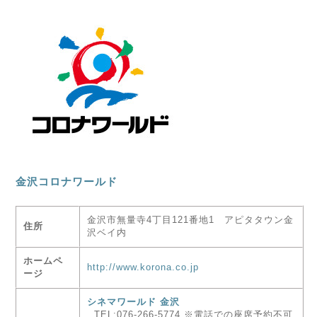
金沢コロナワールド
金沢市無量寺4丁目121番地1 アピタタウン金
住所
沢ベイ内
ホームペ
http://www.korona.co.jp
ージ
シネマワールド 金沢
TEL:076-266-5774 ※電話での座席予約不可