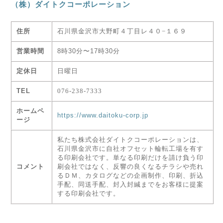
（株）ダイトクコーポレーション
住所
石川県金沢市大野町４丁目レ４０−１６９
営業時間
8時30分〜17時30分
定休日
日曜日
TEL
076-238-7333
ホームペ
https://www.daitoku-corp.jp
ージ
私たち株式会社ダイトクコーポレーションは、
石川県金沢市に自社オフセット輪転工場を有す
る印刷会社です。単なる印刷だけを請け負う印
コメント
刷会社ではなく、反響の良くなるチラシや売れ
るＤＭ、カタログなどの企画制作、印刷、折込
手配、同送手配、封入封緘までをお客様に提案
する印刷会社です。