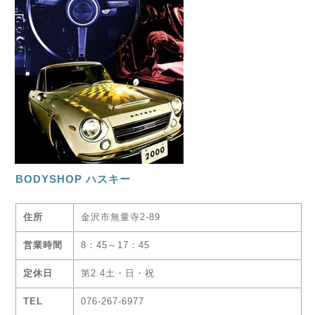
BODYSHOP ハスキー
住所
金沢市無量寺2-89
営業時間
8：45～17：45
定休日
第2.4土・日・祝
TEL
076-267-6977