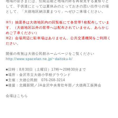
地域の皆さまには、伝統芸能と地域の絆を再発見する夏祭りと
して、子供達にとっては夏休みのとっておきの思い出作りの場
として、「大徳地区納涼夏まつり」へぜひご来場ください。
※1）抽選券は大徳地区内の回覧板にて各世帯1枚配布していま
す。（大徳地区以外の世帯へは配布されていません、あらかじ
めご了承ください）
※2）会場周辺に駐車場はありません、公共交通機関をご利用く
ださい。
開催の有無は大徳公民館ホームページをご覧ください
http://www.spacelan.ne.jp/~daitoku-k/
■日時：8月30日（土曜日）17時〜20時30分まで
■場所：金沢市立大徳小学校グラウンド
■主催：大徳公民館 076-268-3214
■後援：北國新聞／JA金沢中央青壮年部／大徳商工振興会
会場はこちら