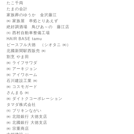
たこ千両
たまの会計
家族葬のゆうか 金沢藤江
㈱ 家族屋 串処とりあえず
絶好調酒場 鳥びあ～の 藤江店
㈲ 西村自動車整備工場
HAIR BASE tamu
ピースフル大徳 （シオタニ ㈱）
北國新聞駅西販売 ㈱
割烹 やま田
㈱ ライフサワダ
㈱ アーキジョン
㈱ アイワホーム
石川建設工業 ㈱
㈱ コスモガード
さんまる ㈱
㈱ ダイトクコーポレーション
タマダ株式会社
㈲ ブリキンながい
㈱ 北陸銀行 大徳支店
㈱ 北國銀行 大徳支店
㈱ 宗重商店