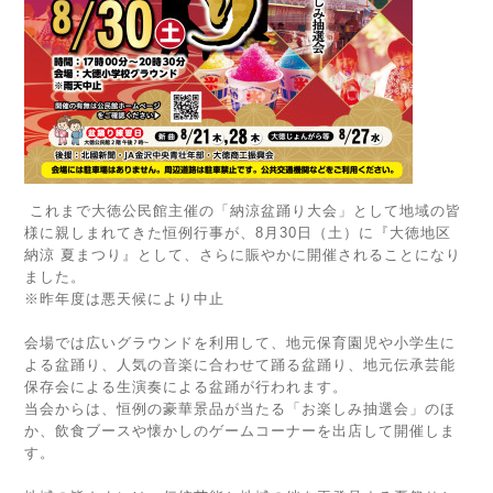
これまで大徳公民館主催の「納涼盆踊り大会」として地域の皆
様に親しまれてきた恒例行事が、8月30日（土）に『大徳地区
納涼 夏まつり』として、さらに賑やかに開催されることになり
ました。
※昨年度は悪天候により中止
会場では広いグラウンドを利用して、地元保育園児や小学生に
よる盆踊り、人気の音楽に合わせて踊る盆踊り、地元伝承芸能
保存会による生演奏による盆踊が行われます。
当会からは、恒例の豪華景品が当たる「お楽しみ抽選会」のほ
か、飲食ブースや懐かしのゲームコーナーを出店して開催しま
す。