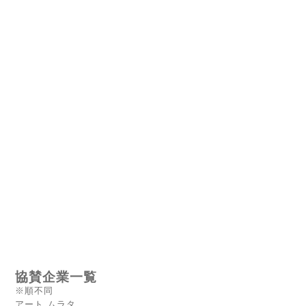
協賛企業一覧
※順不同
アート ムラタ