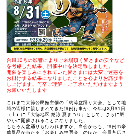
台風10号の影響によりご来場頂く皆さまの安全など
を考慮した結果、開催中止を決定致しました。
開催を楽しみにされていた皆さまには大変ご迷惑を
お掛けする結果になりましたことを心よりお詫び申
し上げます。何卒ご理解・ご了承いただけますよう
お願いいたします
これまで大徳公民館主催の「納涼盆踊り大会」として地
域の皆様に親しまれてきた恒例行事が、今年は8月31日
（土）に『大徳地区 納涼 夏まつり』として、さらに賑
やかに開催されることになりました。
もちろん盆踊りも行われますが、当会からも、恒例の豪
華景品が当たる「お楽しみ抽選会」のほか、会員各店さ