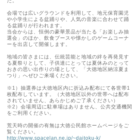
た。
会場では広いグラウンドを利用して、地元保育園児
や小学生による盆踊りや、人気の音楽に合わせて踊
る盆踊りが行われます。
当会からは、恒例の豪華景品が当たる「お楽しみ抽
選会」のほか、飲食ブースや懐かしのゲームコーナ
ーを出店して開催します。
地域の皆さまには、伝統芸能と地域の絆を再発見す
る夏祭りとして、子供達にとっては夏休みのとって
おきの思い出作りの場として、「大徳地区納涼夏ま
つり」へぜひご来場ください。
※1）抽選券は大徳地区内に折込み配布にて各世帯1
枚配布しています。（大徳地区以外の世帯へは配布
されていません、あらかじめご了承ください）
※2）会場周辺に駐車場はありません、公共交通機関
をご利用ください。
荒天時の開催の有無は大徳公民館ホームページをご
覧ください。
http://www.spacelan.ne.jp/~daitoku-k/