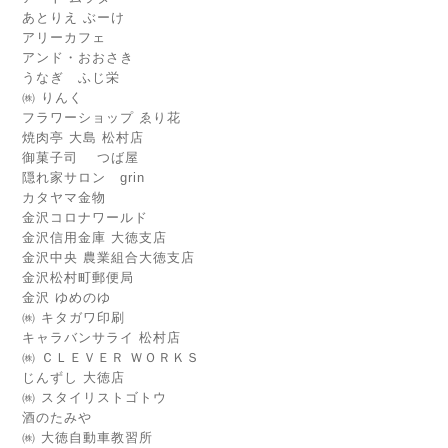
あとりえ ぶーけ
アリーカフェ
アンド・おおさき
うなぎ ふじ栄
㈱ りんく
フラワーショップ ゑり花
焼肉亭 大島 松村店
御菓子司 つば屋
隠れ家サロン grin
カタヤマ金物
金沢コロナワールド
金沢信用金庫 大徳支店
金沢中央 農業組合大徳支店
金沢松村町郵便局
金沢 ゆめのゆ
㈱ キタガワ印刷
キャラバンサライ 松村店
㈱ ＣＬＥＶＥＲ ＷＯＲＫＳ
じんずし 大徳店
㈱ スタイリストゴトウ
酒のたみや
㈱ 大徳自動車教習所