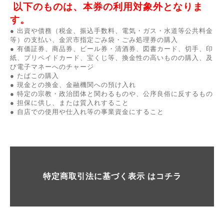
以下のものは、本券の利用対象外となりま
す。
● 出資や債務（税金、振込手数料、電気・ガス・水道等公共料金
等）の支払い、金沢市指定ごみ袋・ごみ処理券の購入
● 有価証券、商品券、ビール券・清酒券、図書カード、切手、印
紙、プリペイドカード、宝くじ等、換金性の高いものの購入、及
び電子マネーへのチャージ
● たばこの購入
● 現金との換金、金融機関への預け入れ
● 特定の宗教・政治団体と関わるものや、公序良俗に反するもの
● 担保に供し、または質入れすること
● 自店での使用や仕入れ等の事業資金にすること
特定商取引法に基づく表示 はコチラ