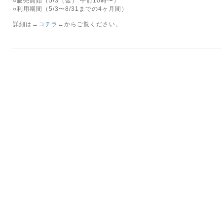
○販売開始（5/3（金） 午前10時〜）
○利用期間（5/3〜8/31までの4ヶ月間）
詳細は→
コチラ
←からご覧ください。