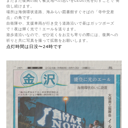
まだまだ復興の続く被災地への思いをLEDの光を灯すことで 発
信し続けます。
場所は海側環状道路、海みらい図書館すぐそばの「寺中交差
点」の角です。
自衛隊や、支援車両が行き交う道路沿いで昼はガッツポーズ
で！夜は輝く光で！エールを送ります。
遊歩道沿いなので、ぜひ近くをお立ち寄りの際には、復興への
祈りと共に写真を撮って拡散をお願いします。
点灯時間は日没〜24時です